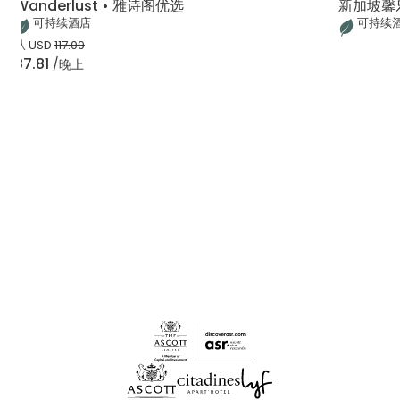
Wanderlust • 雅诗阁优选
新加坡馨
可持续酒店
可持续
从
USD
117.09
87.81
/晚上