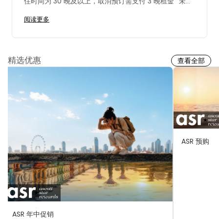
住时间为 30 晚及以上，取消预订需支付 3 晚租金
未入
住费用：入住时间少于 29 晚，未入住需支付 1 晚租金
入
阅读更多
住时间为 30 晚及以上，未入住需支付 3 晚租金
*入住
后不可提前终止租赁，否则将收取确认预订的全额租金。
不论何时取消，部分促销房费均可能不予退款。在这种
情况下，以上政策不适用。酒店将保留全部预付金额，且
精选优惠
查看全部
不因任何原因予以退还。
如果未就取消预订予以通知，
未到店入住的住客须支付以上所述的取消费。书面取消的
有效日期为酒店收到取消通知的日期。
ASR 预购
ASR 年中促销