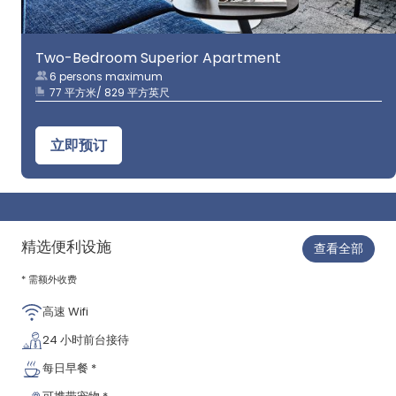
Two-Bedroom Superior Apartment
6 persons maximum
77 平方米/ 829 平方英尺
立即预订
精选便利设施
查看全部
* 需额外收费
高速 Wifi
24 小时前台接待
每日早餐 *