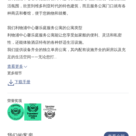
活氛围，欣赏到维多利亚时代的特色建筑，而且服务公寓门口就有各
种商店和餐馆，便于您购物和就餐。
我们利物浦中心馨乐庭服务公寓的公寓类型
利物浦中心馨乐庭服务公寓能让您享受如家般的便利、灵活和私密
性，还能体验酒店特有的各种舒适生活设施。
我们提供设备齐全的独立单房公寓，其内配有设施齐全的厨房以及充
足的生活空间——无论您打...
查看更多
更多细节
下载手册
荣誉奖项
我们的客房