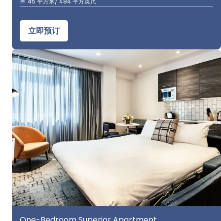
45 平方米/ 484 平方英尺
立即预订
One-Bedroom Superior Apartment