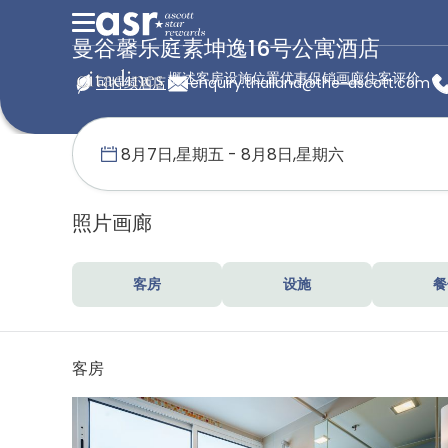
曼谷馨乐庭素坤逸16号公寓酒店
概述
客房
设施
位置
优惠促销
画廊
住客评价
可持续酒店
enquiry.thailand@the-ascott.com
首页
馨乐庭服务公寓
泰国
曼谷馨乐庭素坤逸16号公寓酒店
照片画廊
客房
设施
餐
客房