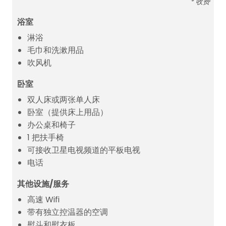
* 收费
浴室
淋浴
毛巾和洗漱用品
吹风机
卧室
双人床或两张单人床
卧室（提供床上用品）
办公桌和椅子
1 把扶手椅
可接收卫星电视频道的平板电视
电话
其他设施/服务
高速 Wifi
带有独立控温器的空调
熨斗和熨衣板