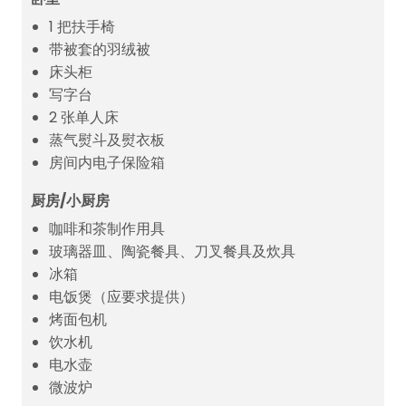
1 把扶手椅
带被套的羽绒被
床头柜
写字台
2 张单人床
蒸气熨斗及熨衣板
房间内电子保险箱
厨房/小厨房
咖啡和茶制作用具
玻璃器皿、陶瓷餐具、刀叉餐具及炊具
冰箱
电饭煲（应要求提供）
烤面包机
饮水机
电水壶
微波炉