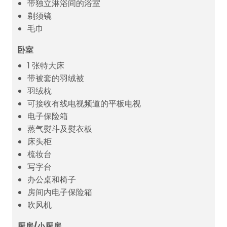
带独立淋浴间的浴室
剃须镜
毛巾
卧室
1 张特大床
带被套的羽绒被
羽绒枕
可接收有线电视频道的平板电视
电子保险箱
蒸气熨斗及熨衣板
床头柜
梳妆台
写字台
办公桌和椅子
房间内电子保险箱
吹风机
厨房/小厨房