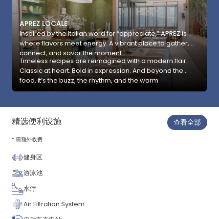
APREZ LOCALE
Inspired by the Italian word for “appreciate,” APREZ is
where flavors meet energy. A vibrant place to gather,
connect, and savor the moment.
Timeless recipes are reimagined with a modern flair.
Classic at heart. Bold in expression. And beyond the
food, it’s the buzz, the rhythm, and the warm
atmosphere that make every visit lively, memorable,
and worth repeating.
精选便利设施
查看全部
* 需额外收费
健身区
游泳池
水疗
Air Filtration System