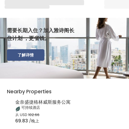
需要长期入住？加入雅诗阁长
住计划 ，更省钱。
了解详情
Nearby Properties
金奈盛捷格林威斯服务公寓
可持续酒店
从
USD
102.66
69.83
/晚上