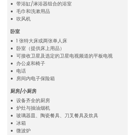
带浴缸/淋浴器组合的浴室
毛巾和洗漱用品
吹风机
卧室
1 张特大床或两张单人床
卧室（提供床上用品）
可接收卫星及选定的卫星电视频道的平板电视
办公桌和椅子
电话
房间内电子保险箱
厨房/小厨房
设备齐全的厨房
炉灶与抽油烟机
玻璃器皿、陶瓷餐具、刀叉餐具及炊具
冰箱
微波炉