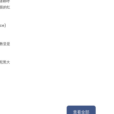
，请称呼
显眼的红
ce)
座教堂是
慕尼黑大
查看全部