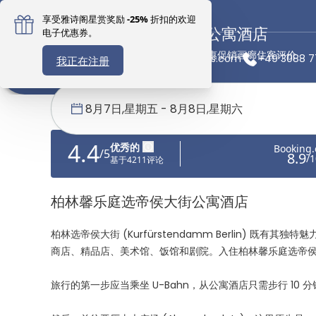
柏林馨乐庭选帝侯大街公寓酒店
概述
客房
设施
位置
优惠促销
画廊
住客评价
可持续酒店
berlin@citadines.com
+49 3088 
首页
馨乐庭服务公寓
德国
柏林馨乐庭选帝侯大街公寓酒店
柏林馨乐庭选帝侯大街公寓酒店
柏林选帝侯大街 (Kurfürstendamm Berlin) 既
商店、精品店、美术馆、饭馆和剧院。入住柏林馨乐庭选帝
旅行的第一步应当乘坐 U-Bahn，从公寓酒店只需步行 1