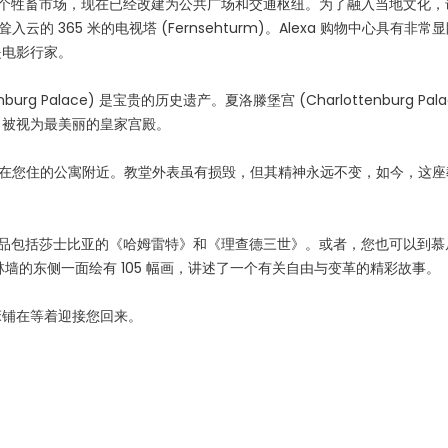
里原先是一个牲畜市场，现在已经改建为公共广场和交通枢纽。为了融入当地文化
云的 365 米的电视塔 (Fernsehturm)。Alexa 购物中心具有非常
是电影行家。
 Palace) 是宝贵的历史遗产。夏洛滕堡宫 (Charlottenburg Pala
寓所，被视为最美丽的皇家宫殿。
 Church) 就在您住的公寓附近。教堂外表虽有损毁，但其精神永远不变，如今，这
演出作品包括莎士比亚的《哈姆雷特》和《理查德三世》。或者，您也可以到
allery)。柏林墙的东侧一面绘有 105 幅画，讲述了一个有关自由与变革的精彩故事。
床铺在等着迎接您回来。