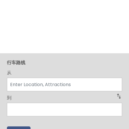
行车路线
从
swap_vert
到