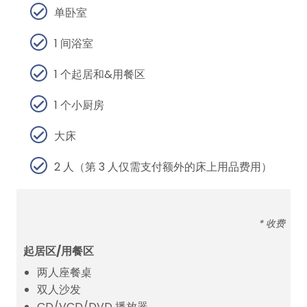
单卧室
1 间浴室
1 个起居和&用餐区
1 个小厨房
大床
2 人（第 3 人仅需支付额外的床上用品费用）
* 收费
起居区/用餐区
两人座餐桌
双人沙发
CD/VCD/DVD 播放器