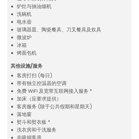
炉灶与抽油烟机
洗碗机
电水壶
玻璃器皿、陶瓷餐具、刀叉餐具及炊具
微波炉
冰箱
烤面包机
其他设施/服务
客房打扫 (每日)
带有独立控温器的空调
免费 WiFi 及宽带互联网接入服务 *
加床（应要求提供）
客房服务 (除于公共假期和星期天)
落地窗
熨斗和熨衣板 *
洗衣房和干洗服务
非吸烟客房