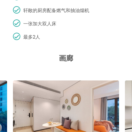
轩敞的厨房配备燃气和抽油烟机
一张加大双人床
最多2人
画廊