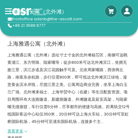
上海雅遇公寓（北外滩）
frontoffice.adsnb@the-ascott.com
+86 21 3588 8777
上海雅遇公寓（北外滩）
上海雅遇公寓（北外滩）选址寸士寸金的北外滩核芯区，南侧可远眺
黄浦江、东方明珠、陆家嘴等；徒步800米可达北外滩滨江，坐拥无
敌江景，滨江步道及滨江花园触手可及。北依周家嘴路，西傍商丘
路，南靠东余杭路，步行仅需800米，即可抵达北外滩滨江绿地，漫
赏黄金滨水岸线，尽揽江景之美。公寓周边商业完善，坐享上海白玉
兰广场、北外滩来福士、上海华贸中心（在建）等生活配套资源。项
目周围环布大连路隧道、新建路隧道、外滩隧道及延安高架，与陆家
嘴无缝接驳，车行仅需5分钟，尽享都市的便捷与高效。距离轨交12号
线国际客运中心站仅350米，20分钟可达上海火车站，30分钟可至虹
桥国际机场，45分钟可至浦东国际机场，连接多个主...
查看更多
更多细节