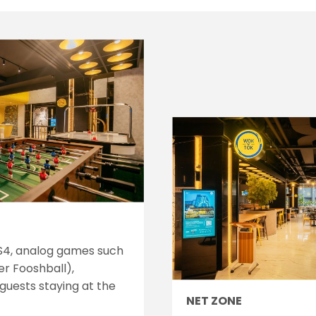
4, analog games such
r Fooshball),
guests staying at the
NET ZONE