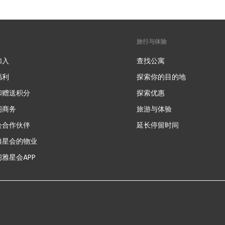
旅行与体验
加入
查找公寓
福利
探索你的目的地
和赠送积分
探索优惠
新
阁商务
旅游与体验
会合作伙伴
延长停留时间
雅星会的物业
雅星会APP