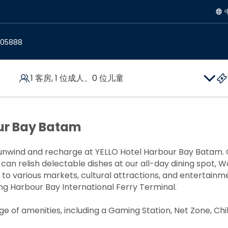
105888
1 客房, 1 位成人、0 位儿童
our Bay Batam
, unwind and recharge at YELLO Hotel Harbour Bay Batam.
n relish delectable dishes at our all-day dining spot, Wo
 to various markets, cultural attractions, and entertainm
ling Harbour Bay International Ferry Terminal.
ge of amenities, including a Gaming Station, Net Zone, Chil