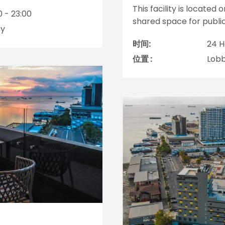
This facility is located 
0 - 23:00
shared space for public
by
时间:
24 H
位置 :
Lob