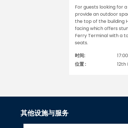
For guests looking for 
provide an outdoor spac
the top of the buildin
facing which offers stu
Ferry Terminal with a t
seats.
时间:
17:00
位置 :
12th 
其他设施与服务