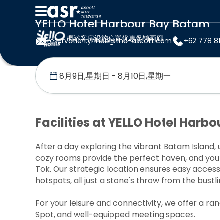
YELLO Hotel Harbour Bay Batam
概述
客房
设施
位置
优惠促销
画廊
reservation.yhhbb@the-ascott.com
+62 778 8
首页
YELLO Hotel Harbour Bay Batam
设施
Facilities at YELLO Hotel Harb
After a day exploring the vibrant Batam Island
cozy rooms provide the perfect haven, and you ca
Tok. Our strategic location ensures easy access
hotspots, all just a stone's throw from the bust
For your leisure and connectivity, we offer a ran
Spot, and well-equipped meeting spaces.