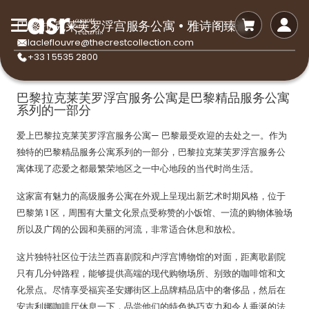
巴黎拉克莱芙罗浮宫服务公寓 • 雅诗阁臻选
lacleflouvre@thecrestcollection.com
+33 1 5535 2800
巴黎拉克莱芙罗浮宫服务公寓是巴黎精品服务公寓
系列的一部分
爱上巴黎拉克莱芙罗浮宫服务公寓— 巴黎最受欢迎的去处之一。作为
独特的巴黎精品服务公寓系列的一部分，巴黎拉克莱芙罗浮宫服务公
寓体现了恋爱之都最繁荣地区之一中心地段的当代时尚生活。
这家富有魅力的高级服务公寓在外观上呈现出新艺术时期风格，位于
巴黎第 1 区，周围有大量文化景点受称赞的小饭馆、一流的购物体验场
所以及广阔的公园和美丽的河流，非常适合休息和放松。
这片独特社区位于法兰西喜剧院和卢浮宫博物馆的对面，距离歌剧院
只有几分钟路程，能够提供高端的现代购物场所、别致的咖啡馆和文
化景点。尽情享受福宾圣安娜街区上品牌精品店中的奢侈品，然后在
安吉利娜咖啡厅休息一下，品尝他们的特色热巧克力和令人垂涎的法