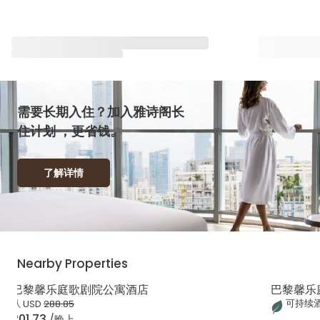
与雅星会一同重塑“体验”
查看全部
需要长期入住？加入雅诗阁长
住计划 ，更省钱。
了解详情
Nearby Properties
巴黎馨乐庭歌剧院公寓酒店
巴黎馨乐庭
可持续
从
USD
288.85
201.73
/晚上