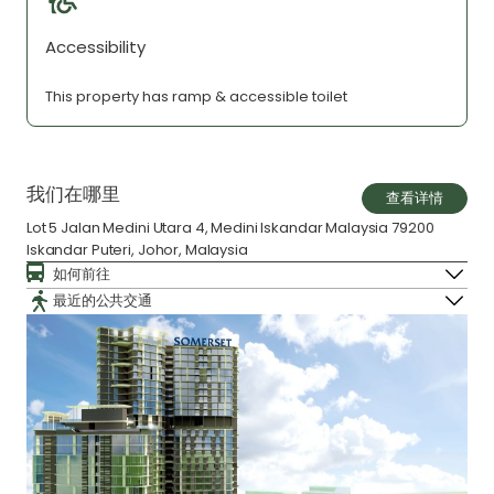
Accessibility
This property has ramp & accessible toilet
我们在哪里
查看详情
Lot 5 Jalan Medini Utara 4, Medini Iskandar Malaysia 79200
Iskandar Puteri, Johor, Malaysia
如何前往
最近的公共交通