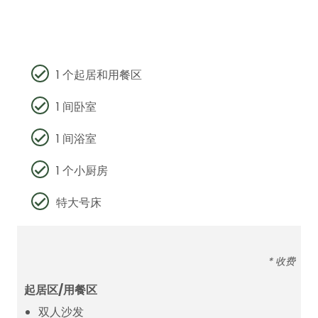
1 个起居和用餐区
1 间卧室
1 间浴室
1 个小厨房
特大号床
* 收费
起居区/用餐区
双人沙发