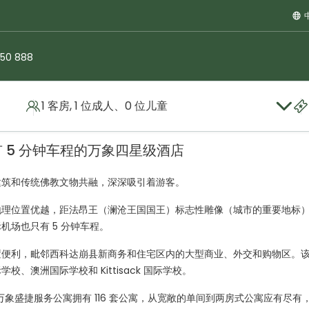
250 888
1 客房, 1 位成人、0 位儿童
 5 分钟车程的万象四星级酒店
建筑和传统佛教文物共融，深深吸引着游客。
地理位置优越，距法昂王（澜沧王国国王）标志性雕像（城市的重要地标
场也只有 5 分钟车程。
置便利，毗邻西科达崩县新商务和住宅区内的大型商业、外交和购物区。
澳洲国际学校和 Kittisack 国际学校。
万象盛捷服务公寓拥有 116 套公寓，从宽敞的单间到两房式公寓应有尽有