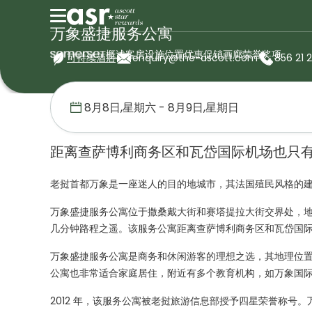
万象盛捷服务公寓
概述
客房
设施
位置
优惠促销
画廊
荣誉奖项
可持续酒店
enquiry@the-ascott.com
856 21 
首页
盛捷服务公寓
老挝
万象盛捷服务公寓
距离查萨博利商务区和瓦岱国际机场也只有
老挝首都万象是一座迷人的目的地城市，其法国殖民风格的
万象盛捷服务公寓位于撒桑戴大街和赛塔提拉大街交界处，
几分钟路程之遥。该服务公寓距离查萨博利商务区和瓦岱国际机
万象盛捷服务公寓是商务和休闲游客的理想之选，其地理位
公寓也非常适合家庭居住，附近有多个教育机构，如万象国际学校、
2012 年，该服务公寓被老挝旅游信息部授予四星荣誉称号。