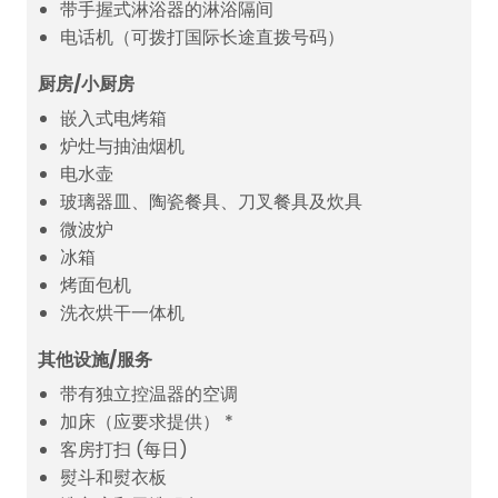
带手握式淋浴器的淋浴隔间
电话机（可拨打国际长途直拨号码）
厨房/小厨房
嵌入式电烤箱
炉灶与抽油烟机
电水壶
玻璃器皿、陶瓷餐具、刀叉餐具及炊具
微波炉
冰箱
烤面包机
洗衣烘干一体机
其他设施/服务
带有独立控温器的空调
加床（应要求提供） *
客房打扫 (每日)
熨斗和熨衣板