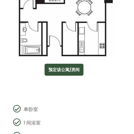
预定该公寓/房间
单卧室
1 间浴室