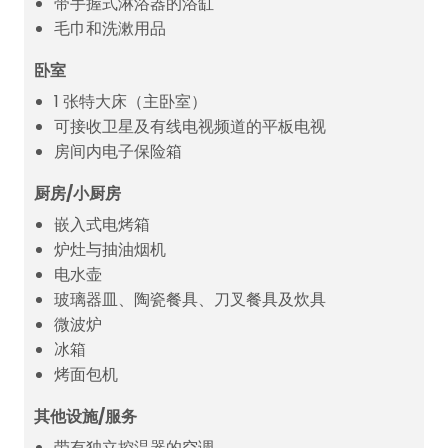
带手握式淋浴器的浴缸
毛巾和洗漱用品
卧室
1 张特大床（主卧室）
可接收卫星及有线电视频道的平板电视
房间内电子保险箱
厨房/小厨房
嵌入式电烤箱
炉灶与抽油烟机
电水壶
玻璃器皿、陶瓷餐具、刀叉餐具及炊具
微波炉
冰箱
烤面包机
其他设施/服务
带有独立控温器的空调