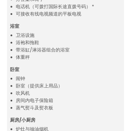
电话机（可拨打国际长途直拨号码） *
可接收有线电视频道的平板电视
浴室
卫浴设施
浴袍和拖鞋
带浴缸/淋浴器组合的浴室
体重秤
卧室
闹钟
卧室（提供床上用品）
吹风机
房间内电子保险箱
蒸气熨斗及熨衣板
厨房/小厨房
炉灶与抽油烟机