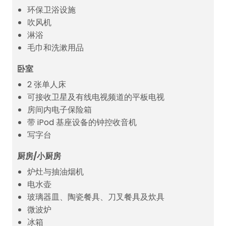
环保卫浴设施
吹风机
淋浴
毛巾和洗漱用品
卧室
2 张单人床
可接收卫星及有线电视频道的平板电视
房间内电子保险箱
带 iPod 基座设备的钟控收音机
写字台
厨房/小厨房
炉灶与抽油烟机
电水壶
玻璃器皿、陶瓷餐具、刀叉餐具及炊具
微波炉
冰箱