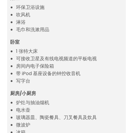
环保卫浴设施
吹风机
淋浴
毛巾和洗漱用品
卧室
1 张特大床
可接收卫星及有线电视频道的平板电视
房间内电子保险箱
带 iPod 基座设备的钟控收音机
写字台
厨房/小厨房
炉灶与抽油烟机
电水壶
玻璃器皿、陶瓷餐具、刀叉餐具及炊具
微波炉
冰箱