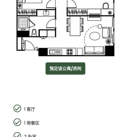
预定该公寓/房间
1
客厅
1
用餐区
2
卧室