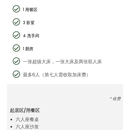
1
用餐区
3
卧室
4
洗手间
1
厨房
一张超级大床，一张大床及两张双人床
最多6人（第七人需收取加床费）
* 收费
起居区/用餐区
六人座餐桌
六人座沙发