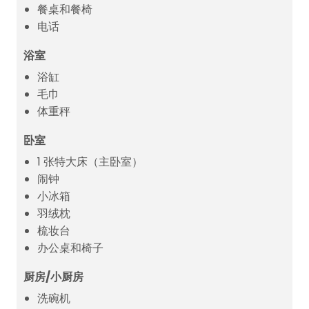
餐桌和餐椅
电话
浴室
浴缸
毛巾
体重秤
卧室
1 张特大床（主卧室）
闹钟
小冰箱
羽绒枕
梳妆台
办公桌和椅子
厨房/小厨房
洗碗机