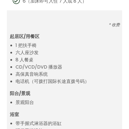
6（加床即可入住 7 人或 8 人）
* 收费
起居区/用餐区
1 把扶手椅
六人座沙发
8 人餐桌
CD/VCD/DVD 播放器
高保真音响系统
电话机（可拨打国际长途直拨号码）
阳台/景观
景观阳台
浴室
带手握式淋浴器的浴缸