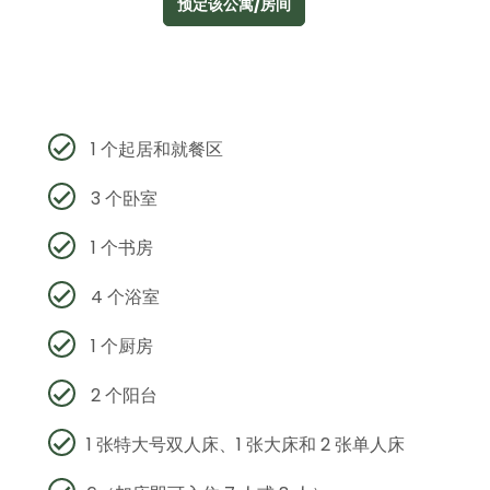
预定该公寓/房间
1 个起居和就餐区
3 个卧室
1 个书房
4 个浴室
1 个厨房
2 个阳台
1 张特大号双人床、1 张大床和 2 张单人床