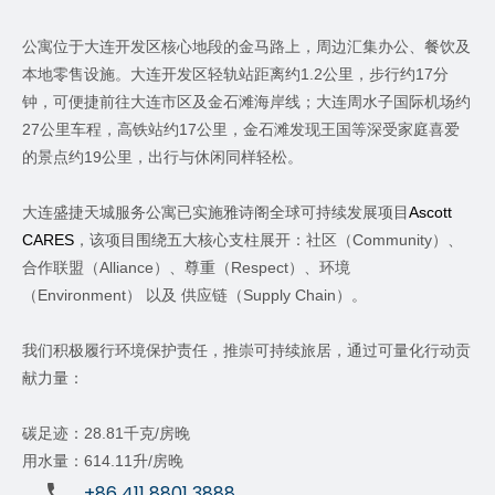
公寓位于大连开发区核心地段的金马路上，周边汇集办公、餐饮及
本地零售设施。大连开发区轻轨站距离约
1.2
公里，步行约
17
分
钟，可便捷前往大连市区及金石滩海岸线；大连周水子国际机场约
27
公里车程，高铁站约
17
公里，金石滩发现王国等深受家庭喜爱
的景点约
19
公里，出行与休闲同样轻松。
大连盛捷天城服务公寓已实施雅诗阁全球可持续发展项目
Ascott
CARES
，该项目围绕五大核心支柱展开：社区（
Community
）、
合作联盟（
Alliance
）、尊重（
Respect
）、环境
（
Environment
）
以及
供应链（
Supply Chain
）。
我们积极履行环境保护责任，推崇可持续旅居，通过可量化行动贡
献力量：
碳足迹：
28.81
千克
/
房晚
用水量：
614.11
升
/
房晚
+86 411 8801 3888