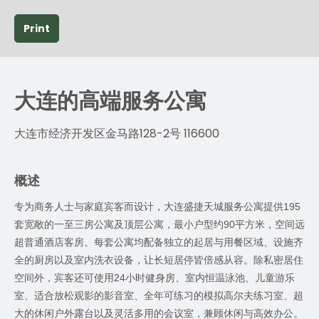
Print
大连的高端服务公寓
大连市经济开发区金马路128-2号 116600
概述
专为商务人士与家庭宾客而设计，大连盛捷天城服务公寓提供
195
套宽敞的一至三房公寓及顶层公寓，最小户型约
90
平方米，空间远
超普通酒店客房。每套公寓均配备独立的起居与用餐区域、设施齐
全的厨房以及室内洗衣设备，让长短居停皆倍感从容。除私密居住
空间外，宾客还可使用
24
小时健身房、室内恒温泳池、儿童游乐
室、适合放松观影的影音室、全年可练习的模拟高尔夫练习室、超
大的休闲户外露台以及灵活多用的会议室，兼顾休闲与高效办公。