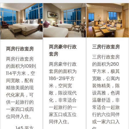
两房豪华行政
三房行政套房
两房行政套房
套房
三房行政套房
两房行政套房
两房豪华行政
的面积为260
的面积为109到
套房的面积为
平方米，极其
114平方米，空
186-219平方
宽敞，公寓内
间宽敞，配有
米，空间宽
装饰精美，陈
精致美观的现
敞，陈设现代
设高雅，色调
代化家具，可
化，非常适合
温馨舒适，非
供一起旅行的
一起旅行的一
常适合一起旅
一家四口或四
家五口或五位
行的六位同伴
位同伴入住。
同伴入住。
或一家六口入
145 平方
住。