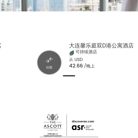
寓
大连馨乐庭双D港公寓酒店
可持续酒店
从
USD
42.66
/晚上
比较