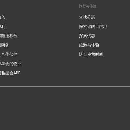
旅行与体验
加入
查找公寓
福利
探索你的目的地
和赠送积分
探索优惠
新
阁商务
旅游与体验
会合作伙伴
延长停留时间
雅星会的物业
雅星会APP