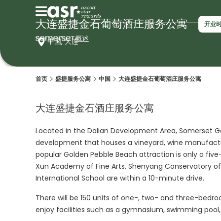
大连盛捷金石葡萄酒庄服务公寓
开业时
概述
中国, 大连
首页
盛捷服务公寓
中国
大连盛捷金石葡萄酒庄服务公寓
大连盛捷金石酒庄服务公寓
Located in the Dalian Development Area, Somerset Go
development that houses a vineyard, wine manufacturin
popular Golden Pebble Beach attraction is only a five
Xun Academy of Fine Arts, Shenyang Conservatory of 
International School are within a 10-minute drive.
There will be 150 units of one-, two- and three-bed
enjoy facilities such as a gymnasium, swimming pool,