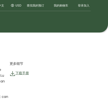
登录
加入
中文
USD
查找我的预订
我的购物车
更多细节
e
下载手册
 Lu
can
t can