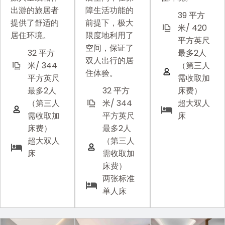
出游的旅居者
障生活功能的
39 平方
提供了舒适的
前提下，极大
米/ 420
居住环境。
限度地利用了
平方英尺
空间，保证了
32 平方
最多2人
双人出行的居
米/ 344
（第三人
住体验。
平方英尺
需收取加
最多2人
32 平方
床费）
（第三人
米/ 344
超大双人
需收取加
平方英尺
床
床费）
最多2人
超大双人
（第三人
床
需收取加
床费）
两张标准
单人床