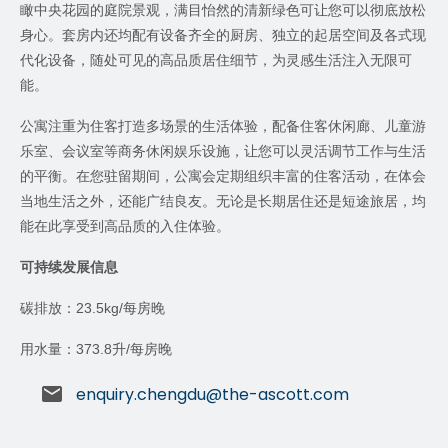
瞰中央花园的庭院景观，满目怡然的清新绿色可让您可以彻底放松
身心。套房内还均配有设备齐全的厨房、独立的起居空间及各式现
代化设备，随处可见的高品质居住细节，为灵感生活注入无限可
能。
公寓注重为住客打造多场景的生活体验，配备住客休闲廊、儿童游
乐室、会议室等商务休闲娱乐设施，让您可以灵活调节工作与生活
的平衡。在您驻留期间，公寓会定期组织丰富的住客活动，在体会
当地生活之外，还能广结良友。无论是长期居住还是短途旅居，均
能在此享受到高品质的入住体验。
可持续发展信息
碳排放：
23.5kg/
每房晚
用水量：
373.8
升
/
每房晚
enquiry.chengdu@the-ascott.com