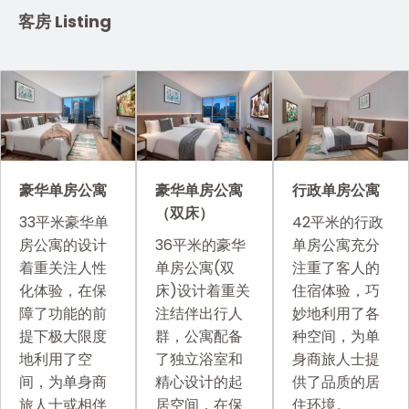
客房 Listing
豪华单房公寓
豪华单房公寓
行政单房公寓
（双床）
33平米豪华单
42平米的行政
房公寓的设计
36平米的豪华
单房公寓充分
着重关注人性
单房公寓(双
注重了客人的
化体验，在保
床)设计着重关
住宿体验，巧
障了功能的前
注结伴出行人
妙地利用了各
提下极大限度
群，公寓配备
种空间，为单
地利用了空
了独立浴室和
身商旅人士提
间，为单身商
精心设计的起
供了品质的居
旅人士或相伴
居空间，在保
住环境。