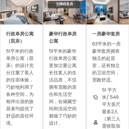
无障碍客房
行政单房公寓
豪华行政单房
一房豪华套房
（双床）
公寓
63平米的一房
51平米的行政
51平米的豪华
豪华套房拥有
单房公寓（双
行政单房公寓
独立的起居
床）的设计充
更加注重公寓
室，还有独立
分注重了客人
长住客人的生
的卫浴空间，
的住宿体验，
活品质，不仅
宽敞舒适。
巧妙地利用了
拥有宽敞的居
51 平方
各种空间，为
住和生活空
米/ 549
相伴出游的旅
间，在储藏空
平方英尺
居者均提供了
间和洗浴空间
最多2人
舒适的居住环
都做了巧妙的
（第三人
境。
设计。
需收取加