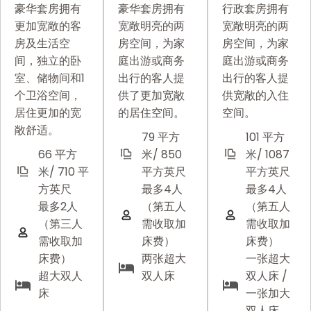
豪华套房拥有
豪华套房拥有
行政套房拥有
更加宽敞的客
宽敞明亮的两
宽敞明亮的两
房及生活空
房空间，为家
房空间，为家
间，独立的卧
庭出游或商务
庭出游或商务
室、储物间和1
出行的客人提
出行的客人提
个卫浴空间，
供了更加宽敞
供宽敞的入住
居住更加的宽
的居住空间。
空间。
敞舒适。
79 平方
101 平方
66 平方
米/ 850
米/ 1087
米/ 710 平
平方英尺
平方英尺
方英尺
最多4人
最多4人
最多2人
（第五人
（第五人
（第三人
需收取加
需收取加
需收取加
床费）
床费）
床费）
两张超大
一张超大
超大双人
双人床
双人床 /
床
一张加大
双人床