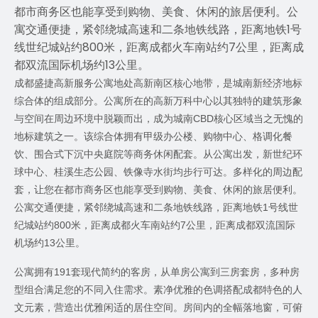
都市商务区也能享受到购物、美食、休闲的旅居便利。公
寓交通便捷，紧邻绕城高速和二条地铁线路，距离地铁1号
线世纪城站约800米，距离成都火车南站约7公里，距离成
都双流国际机场约13公里。
成都盛捷高新服务公寓地处高新南区核心地带，是城南新经济地标
综合体的组成部分。公寓所在的高新万科中心以其独特的建筑形象
与空间在周边环境中脱颖而出，成为城南
CBD
核心区域当之无愧的
地标建筑之一。该综合体拥有甲级办公楼、购物中心、格调化餐
饮、围合式下沉中央庭院等商务休闲配套。从公寓出发，新世纪环
球中心、桂溪生态公园、铁像寺水街均步行可达。多样化的周边配
套，让您在都市商务区也能享受到购物、美食、休闲的旅居便利。
公寓交通便捷，紧邻绕城高速和二条地铁线路，距离地铁
1
号线世
纪城站约
800
米，距离成都火车南站约
7
公里，距离成都双流国际
机场约
13
公里。
公寓拥有
191
套现代简约的客房，从单房公寓到三房套房，多种房
型组合满足您的不同入住需求。素净优雅的色调搭配成都特色的人
文元素，营造出优雅闲适的居住空间。房间内的全幅落地窗，可俯