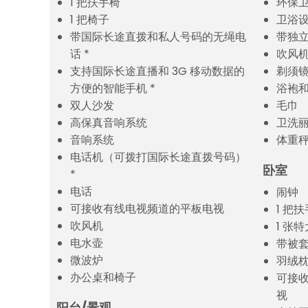
1 把扶手椅
环保
1 把椅子
卫浴
带国际长途直拨和私人号码的无绳电
带独
话 *
吹风
支持国际长途直播和 3G 移动数据的
剃须
方便的智能手机 *
浴袍
双人沙发
毛巾
高保真音响系统
卫洗
音响系统
体重
电话机（可拨打国际长途直拨号码）
卧室
*
电话
闹钟
可接收有线电视频道的平板电视
1 把
吹风机
1 张
电水壶
带被
微波炉
羽绒
办公桌和椅子
可接
视
阳台/景观