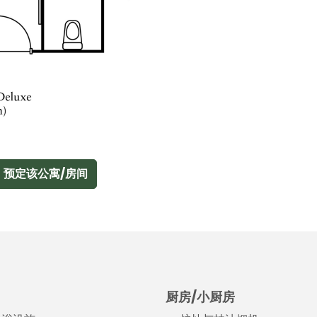
预定该公寓/房间
厨房/小厨房