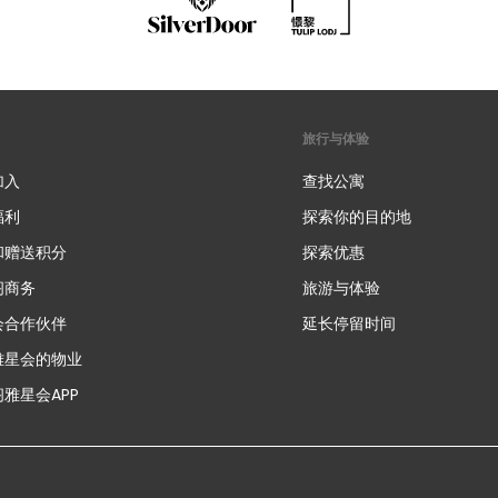
旅行与体验
加入
查找公寓
福利
探索你的目的地
和赠送积分
探索优惠
新
阁商务
旅游与体验
会合作伙伴
延长停留时间
雅星会的物业
雅星会APP