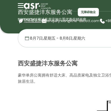
西安盛捷沣东服务公寓
无障碍物业
概述
客房
设施
位置
优惠促销
画廊
可持续酒店
enquiry.xian@the-ascott.com
+86
首页
盛捷服务公寓
中国
西安盛捷沣东服务公寓
豪华单房公寓
西安盛捷沣东服务公寓
豪华单房公寓拥有舒适大床、高品质家电及独立卫浴
旅居生活。