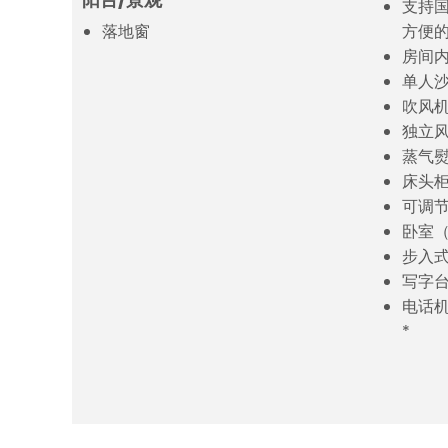
支持国
落地窗
方便的
房间
单人
吹风
独立
蒸气
床头
可调
卧室
步入
写字
电话
*