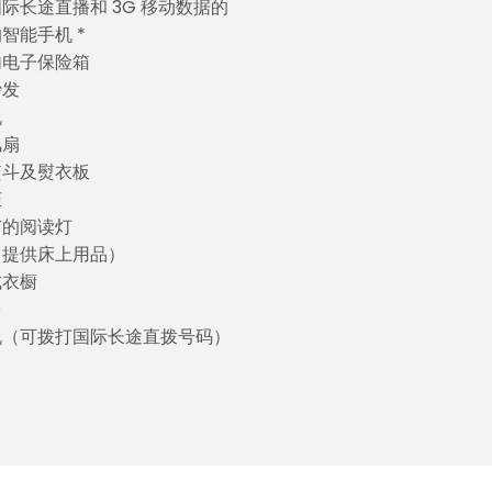
际长途直播和 3G 移动数据的
智能手机 *
内电子保险箱
沙发
机
风扇
熨斗及熨衣板
柜
节的阅读灯
（提供床上用品）
式衣橱
台
机（可拨打国际长途直拨号码）