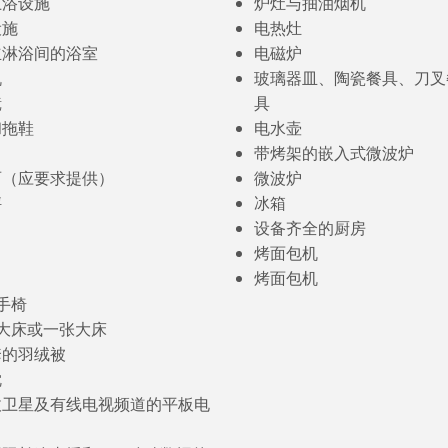
卫浴设施
炉灶与抽油烟机
设施
电热灶
立淋浴间的浴室
电磁炉
机
玻璃器皿、陶瓷餐具、刀叉
镜
具
和拖鞋
电水壶
带烤架的嵌入式微波炉
丽（应要求提供）
微波炉
秤
冰箱
设备齐全的厨房
烤面包机
烤面包机
扶手椅
特大床或一张大床
套的羽绒被
枕
收卫星及有线电视频道的平板电