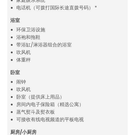
家庭娱乐系统
电话机（可拨打国际长途直拨号码） *
浴室
环保卫浴设施
浴袍和拖鞋
带浴缸/淋浴器组合的浴室
吹风机
体重秤
卧室
闹钟
吹风机
卧室（提供床上用品）
房间内电子保险箱（精选公寓）
蒸气熨斗及熨衣板
可接收有线电视频道的平板电视
厨房/小厨房