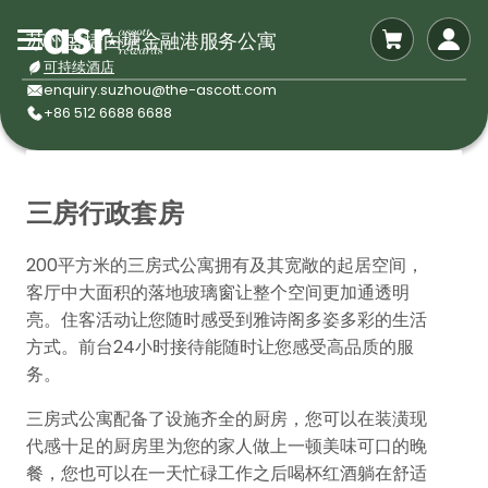
苏州盛捷白塘金融港服务公寓
可持续酒店
enquiry.suzhou@the-ascott.com
+86 512 6688 6688
三房行政套房
200平方米的三房式公寓拥有及其宽敞的起居空间，
客厅中大面积的落地玻璃窗让整个空间更加通透明
亮。住客活动让您随时感受到雅诗阁多姿多彩的生活
方式。前台24小时接待能随时让您感受高品质的服
务。
三房式公寓配备了设施齐全的厨房，您可以在装潢现
代感十足的厨房里为您的家人做上一顿美味可口的晚
餐，您也可以在一天忙碌工作之后喝杯红酒躺在舒适