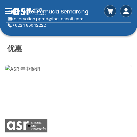
POP! Hotel Pemuda Semarang
reservation.ppmd@the-ascott.com
+6224 86042222
优惠