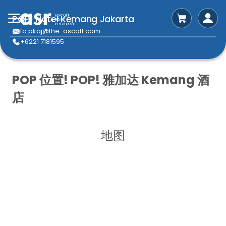
POP! Hotel Kemang Jakarta
fo.pkaj@the-ascott.com
+6221 7181595
POP 位置! POP! 雅加达 Kemang 酒
店
地图