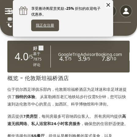
Stamford Bridge Hotel London
stamfordbridge.hotel@the-ascott.com
+442034793565
概览 - 伦敦斯坦福桥酒店
位于切尔西足球俱乐部内，伦敦斯坦福桥酒店为足球迷和非足球迷提
供了
独特的体验
。 从富勒姆百老汇地铁站步行仅需5分钟，您可以快
速到达伦敦市中心的景点，如西区、科学博物馆和牛津街。
酒店提供
7类房型
，每间房最多可容纳四位客人。 所有房间均提供
高
速无线网络、私人浴室和24小时客房服务
，确保您的住宿舒适便捷。
餐饮选择包括
55餐厅
，提供从早餐到晚餐的英式美食，以及