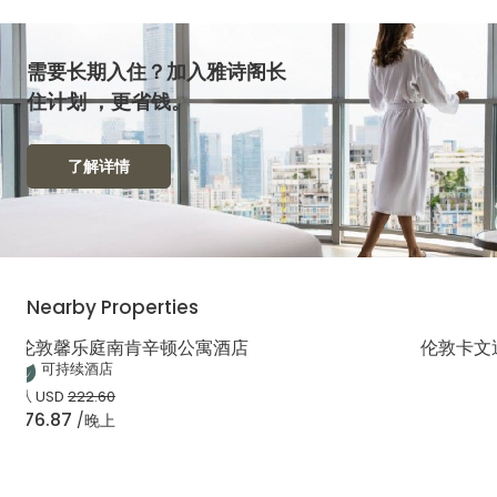
需要长期入住？加入雅诗阁长
住计划 ，更省钱。
了解详情
Nearby Properties
伦敦馨乐庭南肯辛顿公寓酒店
伦敦卡文
可持续酒店
从
USD
222.60
176.87
/晚上