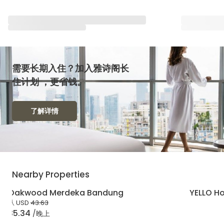
与雅星会一同重塑“体验”
查看全部
需要长期入住？加入雅诗阁长
住计划 ，更省钱。
了解详情
Nearby Properties
Oakwood Merdeka Bandung
YELLO H
从
USD
43.63
35.34
/晚上