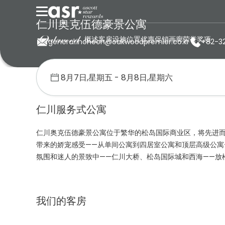
仁川奥克伍德豪景公寓
概述
客房
设施
位置
优惠促销
画廊
荣誉奖项
general.incheon@oakwoodpremier.co.kr
+82-3
首页
奥克伍德
韩国
仁川奥克伍德豪景公寓
仁川服务式公寓
仁川奥克伍德豪景公寓位于繁华的松岛国际商业区，将先进而
带来的娇宠感受——从单间公寓到四居室公寓和顶层高级公寓
氛围和迷人的景致中——仁川大桥、松岛国际城和西海——放
我们的客房