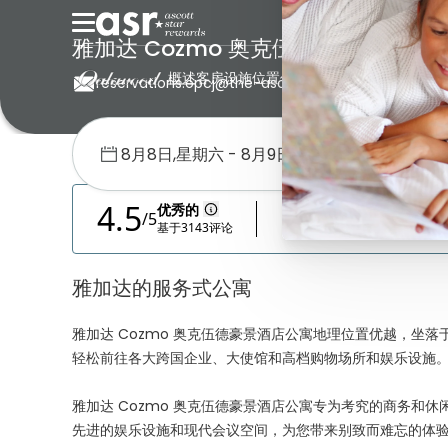
雅加达 Cozmo 奥克伍德豪景酒店公寓
概述
客房
设施
位置
优惠促销
画廊
荣誉奖项
reservations.opcj@the-ascott.com
+62 21 842
首页
奥克伍德
印度尼西亚
雅加达 Cozmo 奥克伍德豪景酒店
雅加达的服务式公寓
雅加达 Cozmo 奥克伍德豪景酒店公寓地理位置优越，坐落于 
轻松前往各大跨国企业、大使馆和高档购物场所和娱乐设施
雅加达 Cozmo 奥克伍德豪景酒店公寓专为考究的商务和休
先进的娱乐设施和现代会议空间，为您带来别致而难忘的体