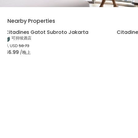
Nearby Properties
Citadines Gatot Subroto Jakarta
Citadine
可持续酒店
从
USD
58.73
46.99
/晚上