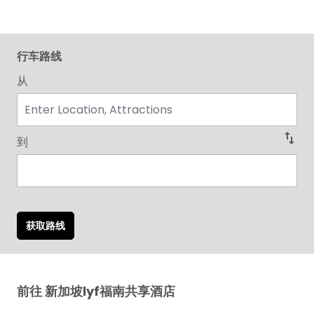
行车路线
从
swap_vert
到
获取路线
前往 新加坡lyf福南共享酒店