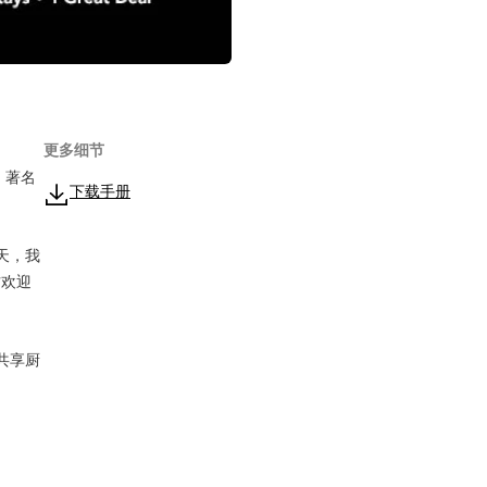
更多细节
、
、著名
下载手册
天，我
方欢迎
共享厨