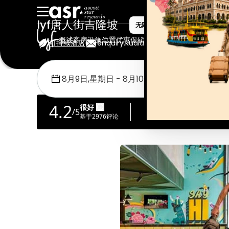
lyf唐人街吉隆坡
无障碍物业
概述
客房
设施
位置
优惠促销
画廊
住客评价
可持续酒店
enquiry.kualalumpur@the-ascott.c
首页
Lyf
Lyf唐人街吉隆坡