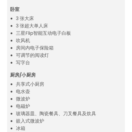
卧室
3 张大床
3 张超大单人床
三星Flip智能互动电子白板
吹风机
房间内电子保险箱
可调节的阅读灯
写字台
厨房/小厨房
共享式小厨房
电水壶
微波炉
电磁炉
玻璃器皿、陶瓷餐具、刀叉餐具及炊具
嵌入式微波炉
冰箱