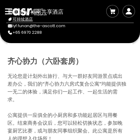
新加坡lyf福南共享酒店
可持续酒店
lyf.funan@the-ascott.com
+65 6970 2288
齐心协力（六卧套房）
无论您是计划外出旅行、与大一群好友同游景点或出
差办公，我们的“齐心协力六房式复合公寓”均能提供独
一无二的体验，满足你们一起工作、一起生活的需
求。
公寓提供一应俱全的小厨房和多功能起居区与用餐
区。结束商务会议后，您可以轻松切换状态，参加晚
宴厨艺比赛，或与朋友同事组织聚会。此公寓是所有
人的理想入住场所！