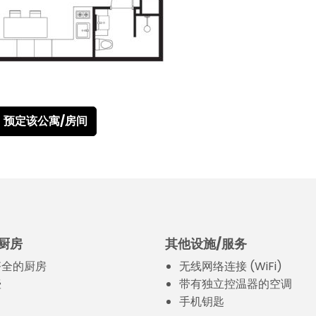
预定该公寓/房间
厨房
其他设施/服务
齐全的厨房
无线网络连接 (WiFi)
壶
带有独立控温器的空调
手机钥匙