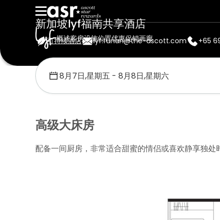
新加坡lyf福南共享酒店
概述
客房
设施
位置
优惠促销
画廊
可持续酒店
lyf.funan@the-ascott.com
+65 6
首页
Lyf
新加坡lyf福南共享酒店
升级大床房
高级大床房
配备一间厨房，非常适合甜蜜的情侣或喜欢静享独处