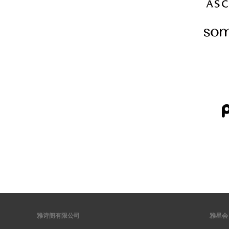
雅诗阁有限公司
雅星会