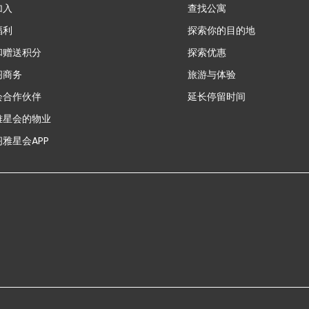
加入
查找公寓
福利
探索你的目的地
和赠送积分
探索优惠
新
阁商务
旅游与体验
会合作伙伴
延长停留时间
雅星会的物业
雅星会APP