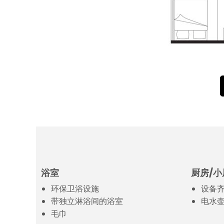
浴室
厨房/小
环保卫浴设施
设备
带独立淋浴间的浴室
电水
毛巾