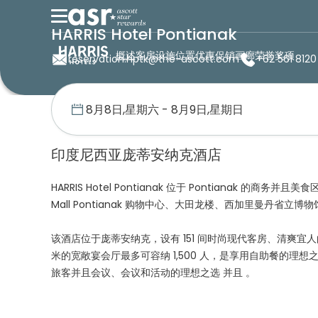
HARRIS Hotel Pontianak
概述
客房
设施
位置
优惠促销
画廊
荣誉奖项
reservation.hptk@the-ascott.com
+62 561 8120
首页
海睿思酒店
HARRIS Hotel Pontianak
印度尼西亚庞蒂安纳克酒店
HARRIS Hotel Pontianak 位于 Pontianak 的
Mall Pontianak 购物中心、大田龙楼、西加里曼丹省立
该酒店位于庞蒂安纳克，设有 151 间时尚现代客房、清爽宜人的屋顶 S
米的宽敞宴会厅最多可容纳 1,500 人，是享用自助餐的理想之选。H
旅客并且会议、会议和活动的理想之选 并且 。