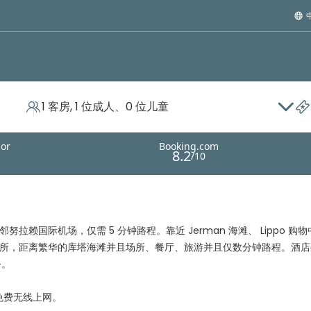
1 客房, 1 位成人、0 位儿童
努拉赖国际机场，仅需 5 分钟路程。靠近 Jerman 海滩、 Lippo 购
生活场所，距离繁华的库塔海滩并且场所、餐厅、旅游并且仅数分钟路程。酒
务。
免费无线上网。