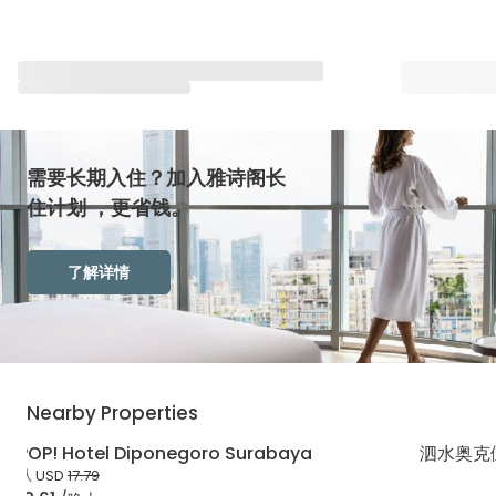
与雅星会一同重塑“体验”
查看全部
需要长期入住？加入雅诗阁长
住计划 ，更省钱。
了解详情
Nearby Properties
POP! Hotel Diponegoro Surabaya
泗水奥克
从
USD
17.79