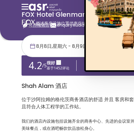
FOX Hotel Glenmarie Shah Alam
概述
客房
设施
位置
优惠促销
画廊
可持续酒店
enquiry.kualalumpur@the-ascott.c
首页
马来西亚
FOX Hotel Glenmarie Shah Alam
Shah Alam 酒店
位于沙阿拉姆的格伦茨商务酒店的舒适 并且 客房和套
且符合人体工程学的工作站。
我们的酒店内设施包括设施齐全的商务中心、先进的会议室
美味餐点，或在酒吧畅饮饮品放松身心。