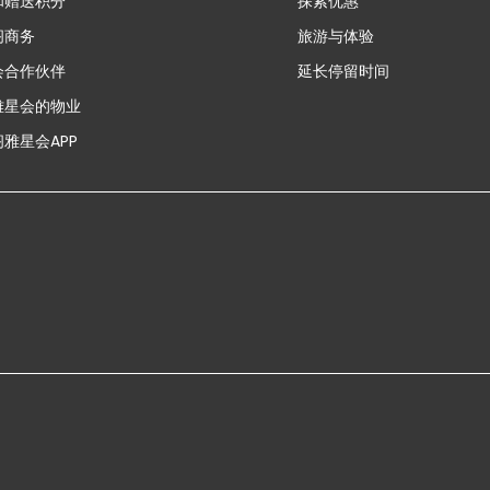
和赠送积分
探索优惠
新
阁商务
旅游与体验
会合作伙伴
延长停留时间
雅星会的物业
雅星会APP