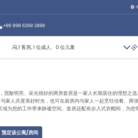
+86 898 6268 2888
1 客房, 1 位成人、0 位儿童
行政套房
计，宽敞明亮、采光很好的两房套房是一家人长期居住的理想之选
可与家人共度美好时光，也可在厨房内与家人一起烹饪佳肴。两
区域为您的工作带来静谧空间。套房还配有步入式衣帽间，为您
预定该公寓/房间