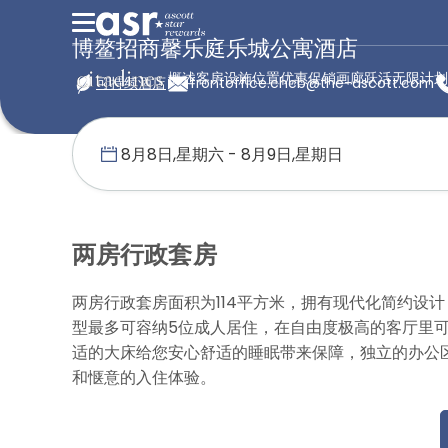
博鳌招商馨乐庭乐城公寓酒店
概述
客房
设施
位置
优惠促销
画廊
跃活无限计划
可持续酒店
frontoffice.chcb@the-ascott.com
首页
馨乐庭服务公寓
中国
博鳌招商馨乐庭乐城公寓酒店
两房
两房行政套房
两房行政套房面积为114平方米，拥有现代化简约设
型最多可容纳5位成人居住，在自由度极高的客厅里
适的大床给您安心舒适的睡眠带来保障，独立的办公
和惬意的入住体验。