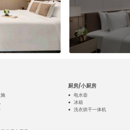
厨房/小厨房
设施
电水壶
机
冰箱
秤
洗衣烘干一体机