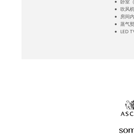
卧室
吹风
房间
蒸气
LED T