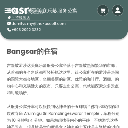
吉隆坡孟沙达美庭乐龄服务公寓
可持续酒店
domitys.my@the-ascott.com
+603 2092 3232
Bangsar的住宿
吉隆坡孟沙达美庭乐龄服务公寓坐落于吉隆坡热闹繁华的市郊，
从首都的各个角落都可轻松抵达这里。该公寓所在的孟沙是热闹
的国际大都会地区，坐拥美丽的街区、优雅的咖啡厅、酒廊、购
物中心和充满活力的夜市。只要走出公寓，您就能探索众多景点
和时髦场所。
从服务公寓开车可以很快到达神圣的十五碑锡兰佛寺和宏伟的印
度教寺庙 Arulmigu Sri Ramalingeswarar Temple，车程分别
为 10 分钟和 4 分钟。如果您想找寻内心的平静，不妨游览这些
神圣景点。想尽情品尝印度美食？神奇的十五碑是吉隆坡的“小印