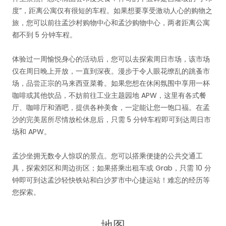
度”，距离公寓仅有很短的车程。如果想要享受激动人心的购物之
旅，您可以前往孟沙村购物中心和孟沙购物中心，两者距离公寓
都不到 5 分钟车程。
体验过一周愉悦身心的活动后，您可以去探索周日市场，该市场
仅在周日晚上开放，一直到深夜。漫步于令人眼花缭乱的跳蚤市
场，品尝正宗的马来西亚菜肴。如果您想在休闲氛围中享用一杯
咖啡或其他饮品，不妨前往工业主题园地 APW，这里有各式餐
厅、咖啡厅和酒吧，提供各种美食，一定能让您一饱口福。在孟
沙的完美居所尽情放松休息后，只需 5 分钟车程即可到达周日市
场和 APW。
孟沙坐拥无数令人惊叹的景点。您可以搭乘便捷的公共交通工
具，探索郊区和周边街区；如果搭乘出租车或 Grab，只需 10 分
钟即可到达孟沙轻快铁站和白沙罗市中心捷运站！难忘的经历等
您探索。
地图